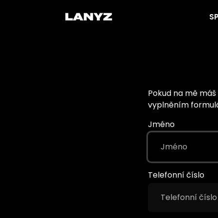
na
S
obsah
Pokud na mě máš n
vyplněním formulá
Jméno
Telefonní číslo