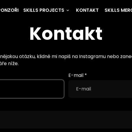
PONZOŘI
SKILLS PROJECTS
KONTAKT
SKILLS MER
keyboard_arrow_down
Kontakt
ějakou otázku, klidně mi napiš na Instagramu nebo zane
ře níže.
E-mail
*