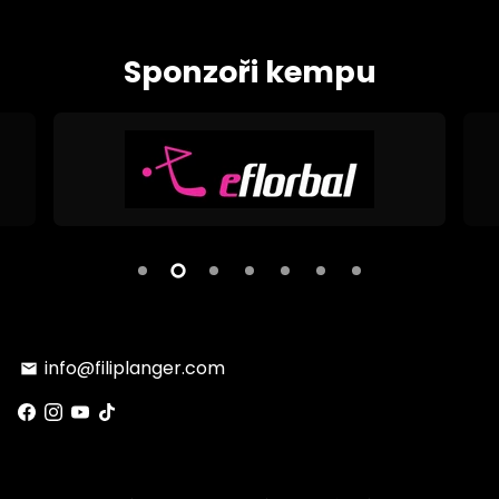
Sponzoři kempu
info@filiplanger.com
email