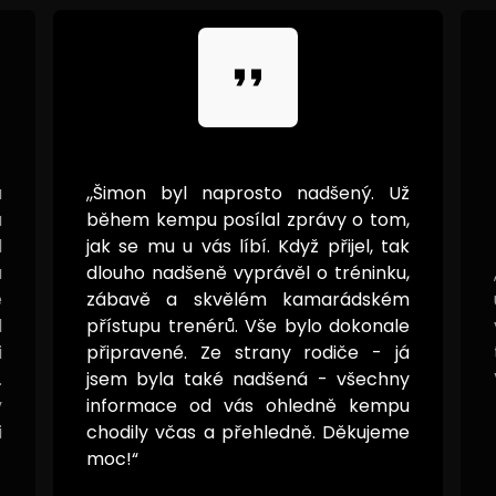
format_quote
a
,,Šimon byl naprosto nadšený. Už
a
během kempu posílal zprávy o tom,
l
jak se mu u vás líbí. Když přijel, tak
a
dlouho nadšeně vyprávěl o tréninku,
é
zábavě a skvělém kamarádském
l
přístupu trenérů. Vše bylo dokonale
i
připravené. Ze strany rodiče - já
.
jsem byla také nadšená - všechny
y
informace od vás ohledně kempu
i
chodily včas a přehledně. Děkujeme
moc!“