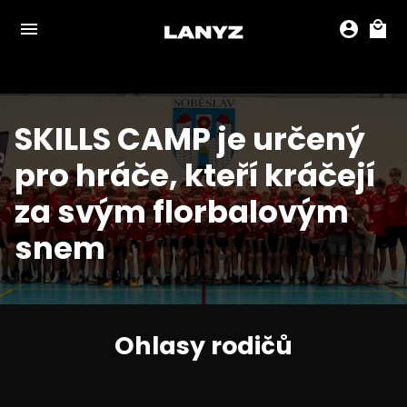
na
menu
account_circle
local_mall
obsah
SKILLS CAMP je určený
pro hráče, kteří kráčejí
za svým florbalovým
snem
Ohlasy rodičů