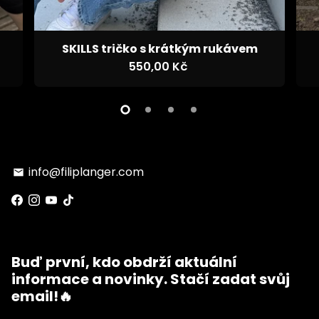
SKILLS tričko s krátkým rukávem
550,00 Kč
info@filiplanger.com
email
Buď první, kdo obdrží aktuální
informace a novinky. Stačí zadat svůj
email!🔥