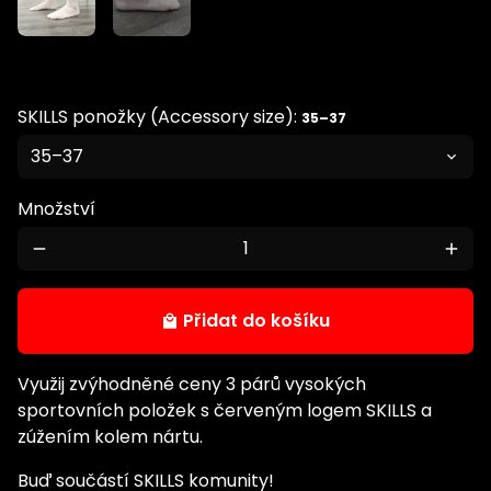
SKILLS ponožky (Accessory size):
35–37
Množství
remove
add
Přidat do košíku
local_mall
Využij zvýhodněné ceny
3 párů vysokých
sportovních položek s červeným logem SKILLS a
zúžením kolem nártu.
Buď součástí SKILLS komunity!