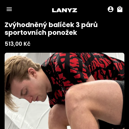
na
menu
account_circle
local_mall
obsah
Zvýhodněný balíček 3 párů
sportovních ponožek
513,00 Kč