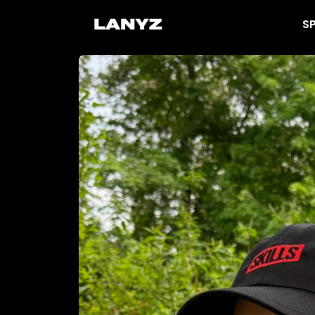
na
S
obsah