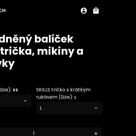
CH
account_circle
local_mall
dněný balíček
 trička, mikiny a
vky
Size):
SKILLS tričko s krátkým
XS
rukávem (Size):
L
add