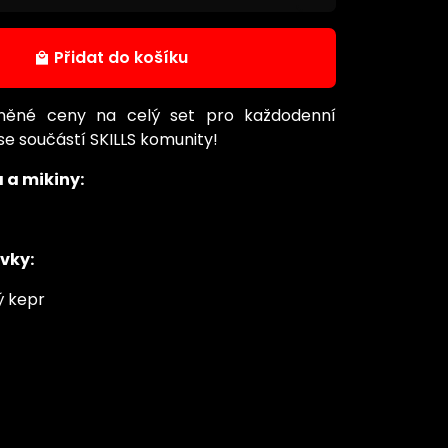
Přidat do košíku
local_mall
dněné ceny na celý set pro každodenní
se součástí SKILLS komunity!
a a mikiny:
ovky:
ý kepr