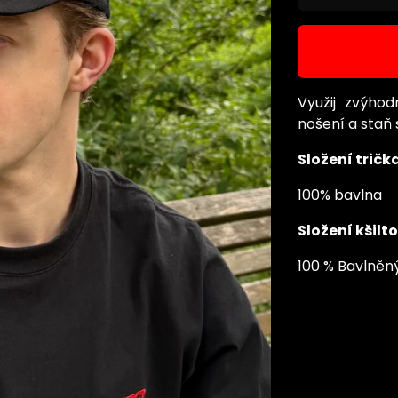
Využij zvýho
nošení a staň 
Složení tričk
100% bavlna
Složení kšilt
100 % Bavlněn