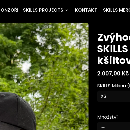
PONZOŘI
SKILLS PROJECTS
KONTAKT
SKILLS MER
keyboard_arrow_down
Zvýho
SKILLS
kšilto
2.007,00 Kč
SKILLS Mikina (
Množství
remove